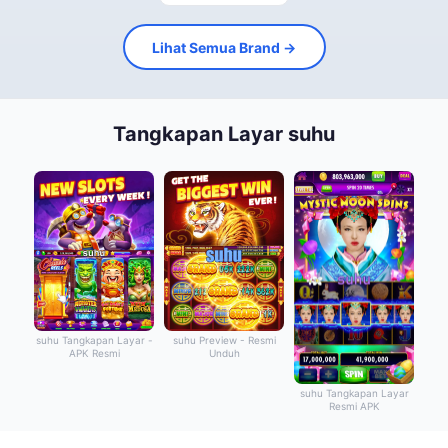
Lihat Semua Brand →
Tangkapan Layar suhu
suhu Tangkapan Layar -
suhu Preview - Resmi
APK Resmi
Unduh
suhu Tangkapan Layar
Resmi APK