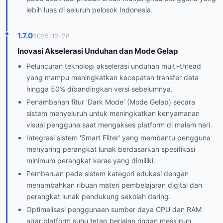
lebih luas di seluruh pelosok Indonesia.
1.7.0
2025-12-28
Inovasi Akselerasi Unduhan dan Mode Gelap
Peluncuran teknologi akselerasi unduhan multi-thread
yang mampu meningkatkan kecepatan transfer data
hingga 50% dibandingkan versi sebelumnya.
Penambahan fitur 'Dark Mode' (Mode Gelap) secara
sistem menyeluruh untuk meningkatkan kenyamanan
visual pengguna saat mengakses platform di malam hari.
Integrasi sistem 'Smart Filter' yang membantu pengguna
menyaring perangkat lunak berdasarkan spesifikasi
minimum perangkat keras yang dimiliki.
Pembaruan pada sistem kategori edukasi dengan
menambahkan ribuan materi pembelajaran digital dan
perangkat lunak pendukung sekolah daring.
Optimalisasi penggunaan sumber daya CPU dan RAM
agar platform suhu tetap berjalan ringan meskipun