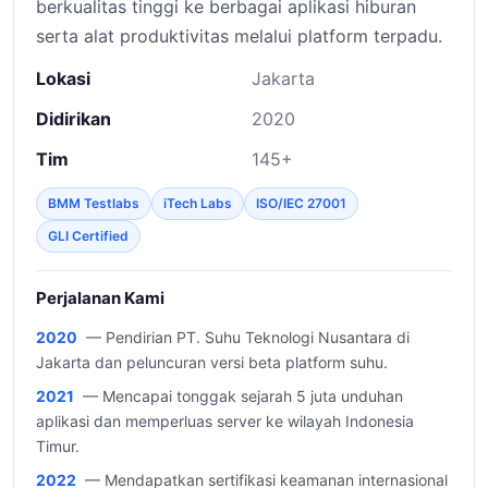
berkualitas tinggi ke berbagai aplikasi hiburan
serta alat produktivitas melalui platform terpadu.
Lokasi
Jakarta
Didirikan
2020
Tim
145+
BMM Testlabs
iTech Labs
ISO/IEC 27001
GLI Certified
Perjalanan Kami
2020
— Pendirian PT. Suhu Teknologi Nusantara di
Jakarta dan peluncuran versi beta platform suhu.
2021
— Mencapai tonggak sejarah 5 juta unduhan
aplikasi dan memperluas server ke wilayah Indonesia
Timur.
2022
— Mendapatkan sertifikasi keamanan internasional