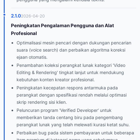
2.1.0
2026-04-20
Peningkatan Pengalaman Pengguna dan Alat
Profesional
Optimalisasi mesin pencari dengan dukungan pencarian
suara (voice search) dan perbaikan algoritma koreksi
ejaan otomatis.
Penambahan koleksi perangkat lunak kategori 'Video
Editing & Rendering' tingkat lanjut untuk mendukung
kebutuhan konten kreator profesional.
Peningkatan kecepatan respons antarmuka pada
perangkat dengan spesifikasi rendah melalui optimasi
skrip rendering sisi klien.
Peluncuran program 'Verified Developer' untuk
memberikan tanda centang biru pada pengembang
perangkat lunak yang telah melewati kurasi ketat suhu.
Perbaikan bug pada sistem pembayaran untuk beberapa
item premium di kategori game yang sebelumnya