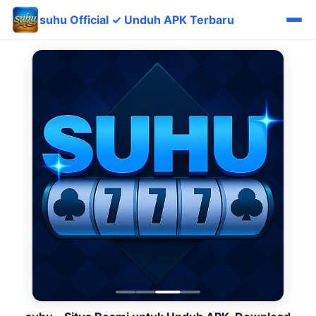
suhu Official ✓ Unduh APK Terbaru