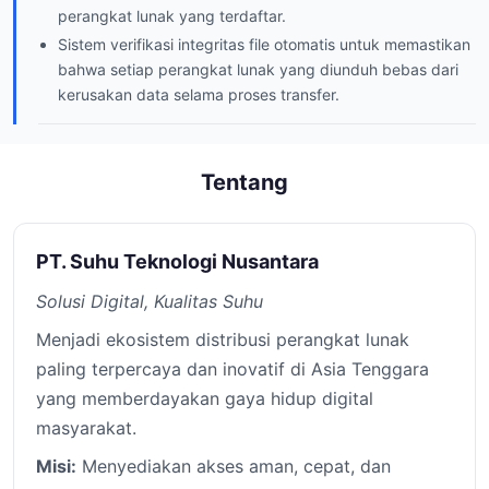
perangkat lunak yang terdaftar.
Sistem verifikasi integritas file otomatis untuk memastikan
bahwa setiap perangkat lunak yang diunduh bebas dari
kerusakan data selama proses transfer.
Tentang
PT. Suhu Teknologi Nusantara
Solusi Digital, Kualitas Suhu
Menjadi ekosistem distribusi perangkat lunak
paling terpercaya dan inovatif di Asia Tenggara
yang memberdayakan gaya hidup digital
masyarakat.
Misi:
Menyediakan akses aman, cepat, dan