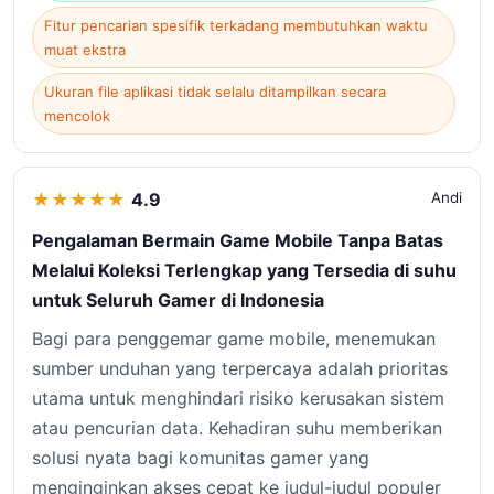
Fitur pencarian spesifik terkadang membutuhkan waktu
muat ekstra
Ukuran file aplikasi tidak selalu ditampilkan secara
mencolok
★
★
★
★
★
4.9
Andi
Pengalaman Bermain Game Mobile Tanpa Batas
Melalui Koleksi Terlengkap yang Tersedia di suhu
untuk Seluruh Gamer di Indonesia
Bagi para penggemar game mobile, menemukan
sumber unduhan yang terpercaya adalah prioritas
utama untuk menghindari risiko kerusakan sistem
atau pencurian data. Kehadiran suhu memberikan
solusi nyata bagi komunitas gamer yang
menginginkan akses cepat ke judul-judul populer