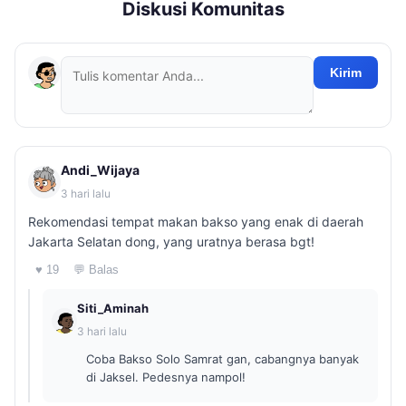
Diskusi Komunitas
Kirim
Andi_Wijaya
3 hari lalu
Rekomendasi tempat makan bakso yang enak di daerah
Jakarta Selatan dong, yang uratnya berasa bgt!
♥ 19
💬 Balas
Siti_Aminah
3 hari lalu
Coba Bakso Solo Samrat gan, cabangnya banyak
di Jaksel. Pedesnya nampol!