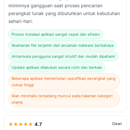
minimnya gangguan saat proses pencarian
perangkat lunak yang dibutuhkan untuk kebutuhan
sehari-hari.
Proses instalasi aplikasi sangat cepat dan efisien
Keamanan file terjamin dari ancaman malware berbahaya
Antarmuka pengguna sangat intuitif dan mudah dipahami
Update aplikasi dilakukan secara rutin dan berkala
Beberapa aplikasi memerlukan spesifikasi perangkat yang
cukup tinggi
Iklan minimalis terkadang muncul pada halaman kategori
utama
★
★
★
★
★
4.7
Dewi