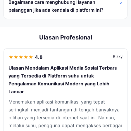
Bagaimana cara menghubungi layanan
pelanggan jika ada kendala di platform ini?
Ulasan Profesional
★
★
★
★
★
4.8
Rizky
Ulasan Mendalam Aplikasi Media Sosial Terbaru
yang Tersedia di Platform suhu untuk
Pengalaman Komunikasi Modern yang Lebih
Lancar
Menemukan aplikasi komunikasi yang tepat
seringkali menjadi tantangan di tengah banyaknya
pilihan yang tersedia di internet saat ini. Namun,
melalui suhu, pengguna dapat mengakses berbagai