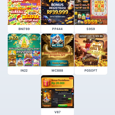
BNI789
PP444
S9S9
IN22
MC888
PGSOFT
V87