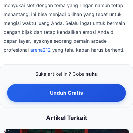
menyukai slot dengan tema yang ringan namun tetap
menantang, ini bisa menjadi pilihan yang tepat untuk
mengisi waktu luang Anda. Selalu ingat untuk bermain
dengan bijak dan tetap kendalikan emosi Anda di
depan layar, layaknya seorang pemain arcade
profesional
arena212
yang tahu kapan harus berhenti.
Suka artikel ini? Coba
suhu
Unduh Gratis
Artikel Terkait